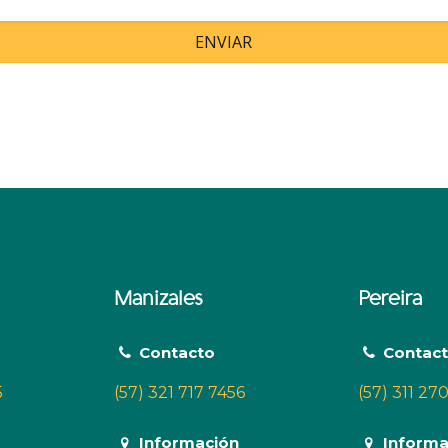
Manizales
Pereira
Contacto
Contac
5
(57) 321 717 7456
(57) 311 27
Información
Informa