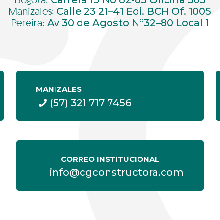
Carrera 19 No 82-85 Oficina 303
Bogotá:
Calle 23 21–41 Edi. BCH Of. 1005
Manizales:
Av 30 de Agosto N°32–80 Local 1
Pereira:
MANIZALES
(57) 321 717 7456
CORREO INSTITUCIONAL
info@cgconstructora.com