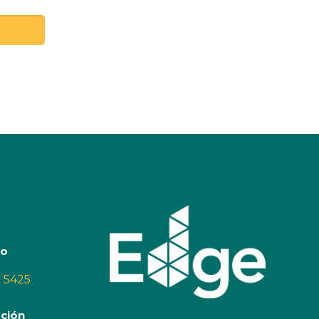
to
0 5425
ción